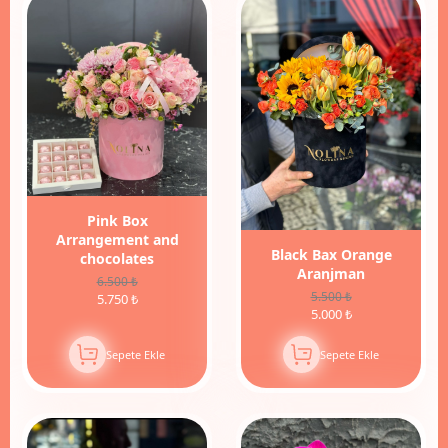
12%
İndirim
Pink Box
Arrangement and
Black Bax Orange
chocolates
Aranjman
6.500 ₺
5.500 ₺
5.750 ₺
5.000 ₺
Sepete Ekle
Sepete Ekle