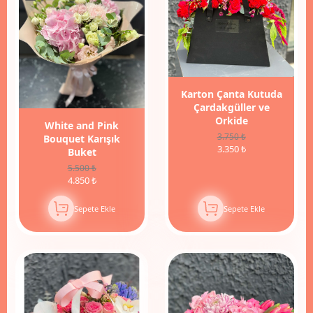
Karton Çanta Kutuda
Çardakgüller ve
Orkide
White and Pink
3.750 ₺
Bouquet Karışık
3.350 ₺
Buket
5.500 ₺
4.850 ₺
Sepete Ekle
Sepete Ekle
11%
İndirim