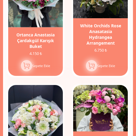
White Orchids Rose
Anasatasia
Ortanca Anastasia
Hydrangea
Çardakgül Karışık
Arrangement
Buket
6.750 ₺
4.150 ₺
Sepete Ekle
Sepete Ekle