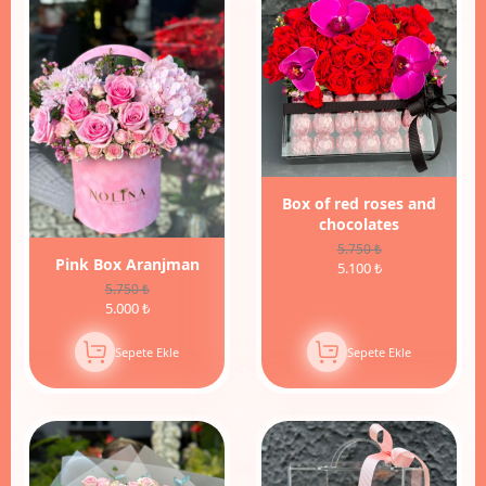
13%
İndirim
Box of red roses and
chocolates
5.750 ₺
Pink Box Aranjman
5.100 ₺
5.750 ₺
5.000 ₺
Sepete Ekle
Sepete Ekle
8%