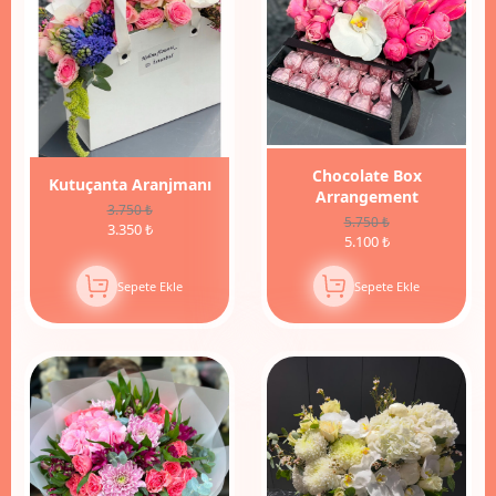
Chocolate Box
Kutuçanta Aranjmanı
Arrangement
3.750 ₺
5.750 ₺
3.350 ₺
5.100 ₺
Sepete Ekle
Sepete Ekle