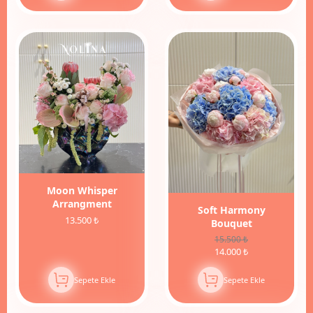
Moon Whisper
Arrangment
Soft Harmony
13.500 ₺
Bouquet
15.500 ₺
14.000 ₺
Sepete Ekle
Sepete Ekle