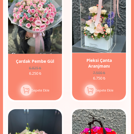
İndirim
Pleksi Çanta
Çardak Pembe Gül
Aranjmanı
6.825 ₺
7.500 ₺
6.250 ₺
6.750 ₺
Sepete Ekle
Sepete Ekle
12%
İndirim