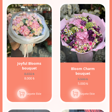
8%
İndirim
Joyful Blooms
bouquet
Bloom Charm
bouquet
8.650 ₺
8.000 ₺
5.500 ₺
5.000 ₺
Sepete Ekle
Sepete Ekle