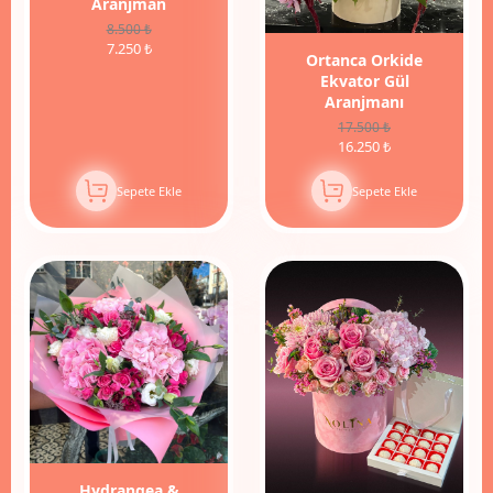
Aranjman
8.500 ₺
7.250 ₺
Ortanca Orkide
Ekvator Gül
Aranjmanı
17.500 ₺
16.250 ₺
Sepete Ekle
Sepete Ekle
6%
İndirim
Hydrangea &