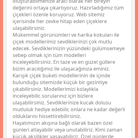
oluşturabilmenize aracı olarak her bireyin
değerini ortaya çıkartıyoruz. Hazırladığımız tüm
çiçekleri özenle koruyoruz. Web sitemiz
içerisinde her zevke hitap eden çiçeklere
ulaşabilirsiniz.
Mükemmel görünümleri ve harika kokuları ile
çiçek modellerimiz sevdiklerinizi çok mutlu
edecek. Sevdiklerinizin yüzündeki gülümsemeye
sebep olmak için tüm modelleri
inceleyebilirsiniz. En taze ve en güzel güllere
bizim aracılığımız ile ulaşacağınıza eminiz.
Karışık çiçek buketi modellerinin de içinde
bulunduğu sitemizde küçük bir gezintiye
çıkabilirsiniz. Modellerimizi kolaylıkla
inceleyebilir, sorularınız için bizlere
ulaşabilirsiniz. Sevdiklerinize kucak dolusu
mutluluk hediye edebilir, onlara ne kadar değerli
olduklarını hissettirebilirsiniz.
Hayatımızın akışına bağlı olarak bazen özel
günleri atlayabilir veya unutabiliriz. Kimi zaman
küçük aksilikler yaşayabiliriz. Özel günlerde