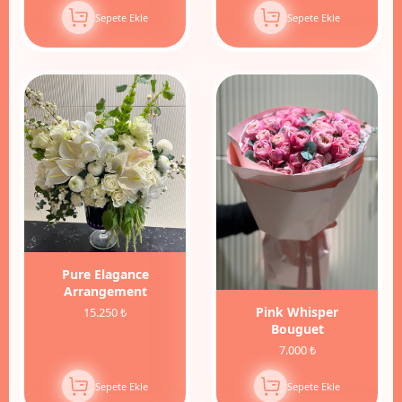
Sepete Ekle
Sepete Ekle
Pure Elagance
Arrangement
Pink Whisper
15.250 ₺
Bouguet
7.000 ₺
Sepete Ekle
Sepete Ekle