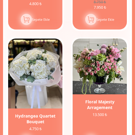
8.750 ₺
4.800 ₺
7.950 ₺
Sepete Ekle
Sepete Ekle
Floral Majesty
Arragement
13.500 ₺
Hydrangea Quartet
Bouquet
4.750 ₺