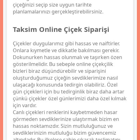
çiçeğinizi seçip size uygun tarihte
planlamalarınızı gerçekleştirebilirsiniz.
Taksim Online Çiçek Siparişi
Çiçekler duygularımız gibi hassas ve naiftirler.
Onlara kıymetle ve dikkatle bakılması gerekir.
Dokunurken hassas olunmalı ve taşırken özen
gösterilmelidir. Bu sebeple online çiçekçilik
bizleri biraz düşündürebilir ve siparişini
oluşturduğumuz çiçeğin sevdiklerimize nasıl
ulaşacağı konusunda tedirgin olabiliriz. Özel
gün çiçekleri için bu tedirginlik biraz daha artar
çünkü çiçekler özel günlerimizi daha özel kılmak
için vardır.
Canlı çiçekleri renklerini kaybetmeden hasar
görmeden sevdiklerinize ulaştırmak bizim en
hassas noktamızdır. Sizin mutluluğunuz ve
sevdiklerinizin mutluluğu bizim güvencemiz
altındadır. Bu ilkelere sahip çıkarak teslimatını