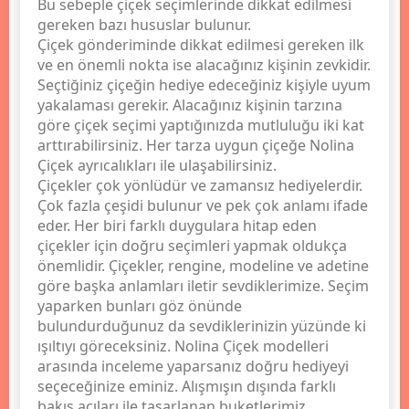
Bu sebeple çiçek seçimlerinde dikkat edilmesi
gereken bazı hususlar bulunur.
Çiçek gönderiminde dikkat edilmesi gereken ilk
ve en önemli nokta ise alacağınız kişinin zevkidir.
Seçtiğiniz çiçeğin hediye edeceğiniz kişiyle uyum
yakalaması gerekir. Alacağınız kişinin tarzına
göre çiçek seçimi yaptığınızda mutluluğu iki kat
arttırabilirsiniz. Her tarza uygun çiçeğe Nolina
Çiçek ayrıcalıkları ile ulaşabilirsiniz.
Çiçekler çok yönlüdür ve zamansız hediyelerdir.
Çok fazla çeşidi bulunur ve pek çok anlamı ifade
eder. Her biri farklı duygulara hitap eden
çiçekler için doğru seçimleri yapmak oldukça
önemlidir. Çiçekler, rengine, modeline ve adetine
göre başka anlamları iletir sevdiklerimize. Seçim
yaparken bunları göz önünde
bulundurduğunuz da sevdiklerinizin yüzünde ki
ışıltıyı göreceksiniz. Nolina Çiçek modelleri
arasında inceleme yaparsanız doğru hediyeyi
seçeceğinize eminiz. Alışmışın dışında farklı
bakış açıları ile tasarlanan buketlerimiz