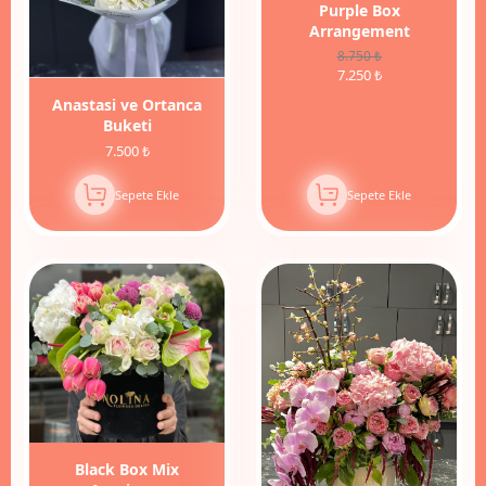
Purple Box
Arrangement
8.750 ₺
7.250 ₺
Anastasi ve Ortanca
Buketi
7.500 ₺
Sepete Ekle
Sepete Ekle
15%
İndirim
Black Box Mix