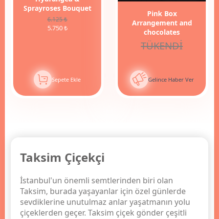
Sprayroses Bouquet
Pink Box
6.125 ₺
Arrangement and
5.750 ₺
chocolates
TÜKENDİ
Sepete Ekle
Gelince Haber Ver
Taksim Çiçekçi
İstanbul'un önemli semtlerinden biri olan
Taksim, burada yaşayanlar için özel günlerde
sevdiklerine unutulmaz anlar yaşatmanın yolu
çiçeklerden geçer. Taksim çiçek gönder çeşitli