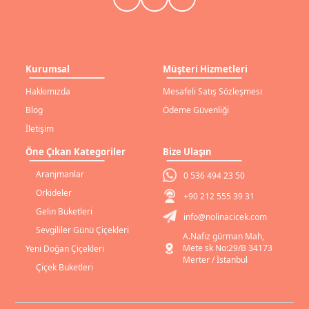
Kurumsal
Müşteri Hizmetleri
Hakkımızda
Mesafeli Satış Sözleşmesi
Blog
Ödeme Güvenliği
İletişim
Öne Çıkan Kategoriler
Bize Ulaşın
Aranjmanlar
0 536 494 23 50
Orkideler
+90 212 555 39 31
Gelin Buketleri
info@nolinacicek.com
Sevgililer Günü Çiçekleri
A.Nafız gürman Mah,
Mete sk No:29/B 34173
Yeni Doğan Çiçekleri
Merter / İstanbul
Çiçek Buketleri