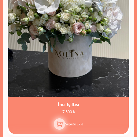
İnci Işıltısı
7.500 ₺
Sepete Ekle