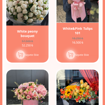
White&Pink Tulips
White peony
101
bouquet
18.250 ₺
57.500 ₺
16.500 ₺
52.250 ₺
Sepete Ekle
Sepete Ekle
12%
İndirim