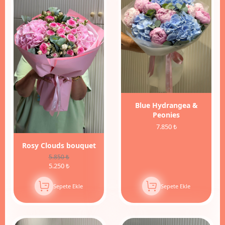
İndirim
Blue Hydrangea &
Peonies
7.850 ₺
Rosy Clouds bouquet
5.850 ₺
5.250 ₺
Sepete Ekle
Sepete Ekle