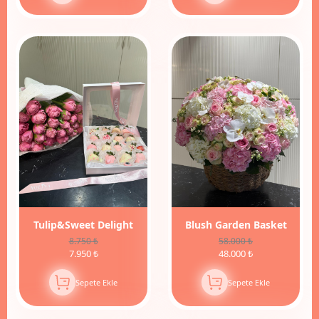
9%
İndirim
Tulip&Sweet Delight
Blush Garden Basket
8.750 ₺
58.000 ₺
7.950 ₺
48.000 ₺
Sepete Ekle
Sepete Ekle