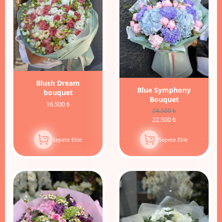
Blush Dream
Blue Symphony
bouquet
Bouquet
16.500 ₺
24.500 ₺
22.500 ₺
Sepete Ekle
Sepete Ekle
9%
İndirim