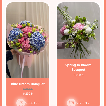
11%
İndirim
Spring in Bloom
Bouquet
8.250 ₺
Blue Dream Bouquet
7.000 ₺
6.250 ₺
Sepete Ekle
Sepete Ekle