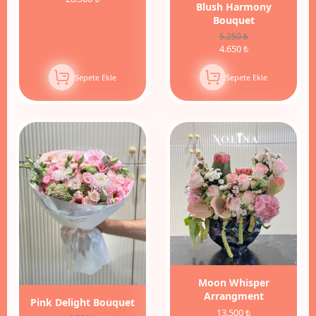
Blush Harmony
Bouquet
5.250 ₺
4.650 ₺
Sepete Ekle
Sepete Ekle
8%
İndirim
Moon Whisper
Arrangment
Pink Delight Bouquet
13.500 ₺