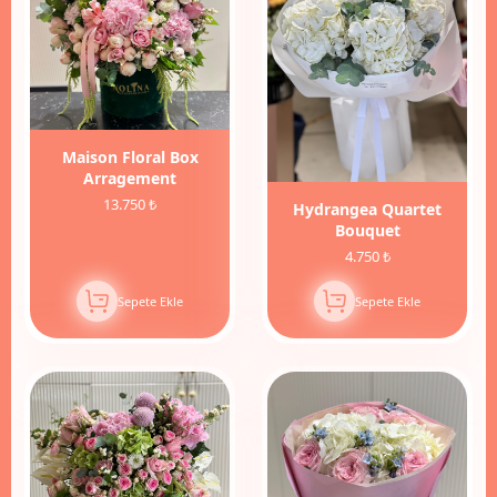
Maison Floral Box
Arragement
13.750 ₺
Hydrangea Quartet
Bouquet
4.750 ₺
Sepete Ekle
Sepete Ekle