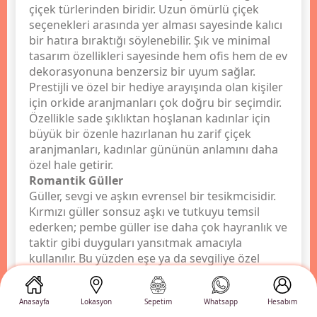
çiçek türlerinden biridir. Uzun ömürlü çiçek
seçenekleri arasında yer alması sayesinde kalıcı
bir hatıra bıraktığı söylenebilir. Şık ve minimal
tasarım özellikleri sayesinde hem ofis hem de ev
dekorasyonuna benzersiz bir uyum sağlar.
Prestijli ve özel bir hediye arayışında olan kişiler
için orkide aranjmanları çok doğru bir seçimdir.
Özellikle sade şıklıktan hoşlanan kadınlar için
büyük bir özenle hazırlanan hu zarif çiçek
aranjmanları, kadınlar gününün anlamını daha
özel hale getirir.
Romantik Güller
Güller, sevgi ve aşkın evrensel bir tesikmcisidir.
Kırmızı güller sonsuz aşkı ve tutkuyu temsil
ederken; pembe güller ise daha çok hayranlık ve
taktir gibi duyguları yansıtmak amacıyla
kullanılır. Bu yüzden eşe ya da sevgiliye özel
hazırlanan bir kadınlar günü buketi için en fazla
tercih edilen seçenekler arasındadır. Tek renk
Anasayfa
Lokasyon
Sepetim
Whatsapp
Hesabım
klasik buketlerden modern tasarım detayları