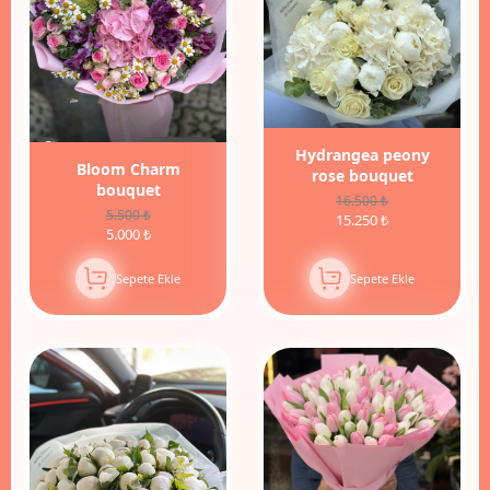
Hydrangea peony
Bloom Charm
rose bouquet
bouquet
16.500 ₺
5.500 ₺
15.250 ₺
5.000 ₺
Sepete Ekle
Sepete Ekle
9%
İndirim