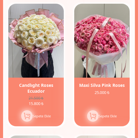
27%
İndirim
Candlıght Roses
Maxi Silva Pink Roses
Ecuador
25.000 ₺
21.500 ₺
15.800 ₺
Sepete Ekle
Sepete Ekle