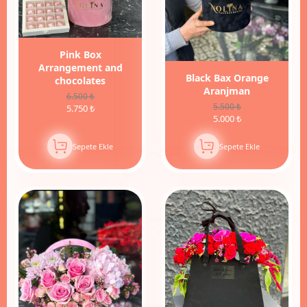
Pink Box
Arrangement and
Black Bax Orange
chocolates
Aranjman
6.500 ₺
5.500 ₺
5.750 ₺
5.000 ₺
Sepete Ekle
Sepete Ekle
13%
İndirim