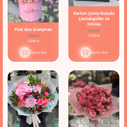
Karton Çanta Kutuda
Çardakgüller ve
Orkide
Pink Box Aranjman
3.750 ₺
3.350 ₺
5.750 ₺
5.000 ₺
Sepete Ekle
Sepete Ekle