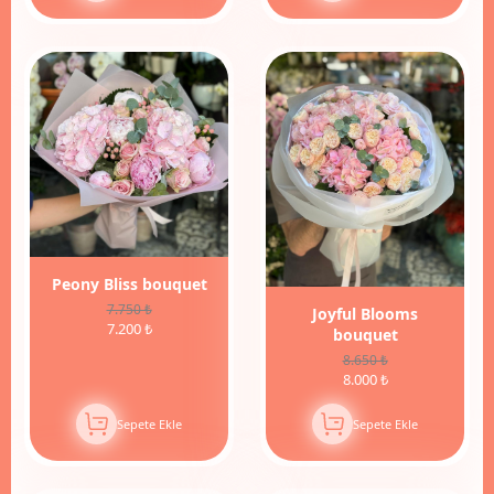
7%
İndirim
Peony Bliss bouquet
7.750 ₺
Joyful Blooms
7.200 ₺
bouquet
8.650 ₺
8.000 ₺
Sepete Ekle
Sepete Ekle