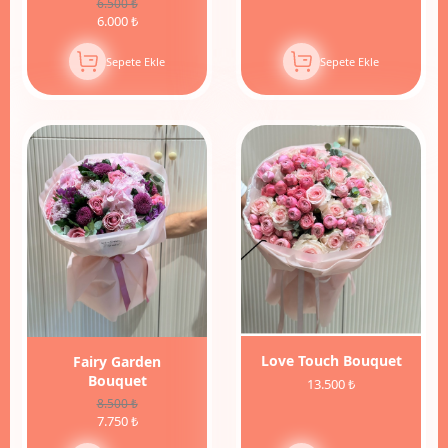
6.500 ₺
6.000 ₺
Sepete Ekle
Sepete Ekle
9%
İndirim
Love Touch Bouquet
Fairy Garden
Bouquet
13.500 ₺
8.500 ₺
7.750 ₺