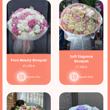
Soft Elagance
Pure Beauty Bouquet
Bouquet
41.250 ₺
21.500 ₺
Sepete Ekle
Sepete Ekle