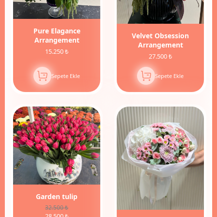
Pure Elagance
Velvet Obsession
Arrangement
Arrangement
15.250 ₺
27.500 ₺
Sepete Ekle
Sepete Ekle
12%
İndirim
Garden tulip
32.500 ₺
28.500 ₺