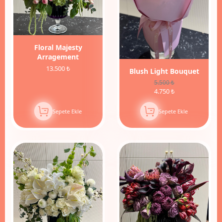
Floral Majesty
Arragement
13.500 ₺
Blush Light Bouquet
5.500 ₺
4.750 ₺
Sepete Ekle
Sepete Ekle