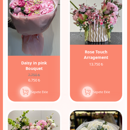
13%
İndirim
Rose Touch
Arragement
Daisy in pink
13.750 ₺
Bouquet
7.750 ₺
6.750 ₺
Sepete Ekle
Sepete Ekle