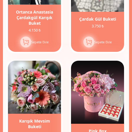
Ortanca Anastasia
Çardakgül Karışık
Çardak Gül Buketi
Buket
3.750 ₺
4.150 ₺
Sepete Ekle
Sepete Ekle
Karışık Mevsim
Buketi
Pink Box