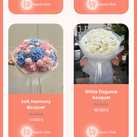
Sepete Ekle
Sepete Ekle
10%
İndirim
White Elagance
bouquet
Soft Harmony
55.000 ₺
Bouquet
48.000 ₺
15.500 ₺
14.000 ₺
Sepete Ekle
Sepete Ekle