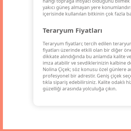
hangi toprağa ihtiyacı olduğunu bilmek v
yakıcı güneş almayan yere konumlandırı
içerisinde kullanılan bitkinin çok fazla
Teraryum Fiyatları
Teraryum fiyatları; tercih edilen terary
fiyatları üzerinde etkili olan bir diğe
dikkate alındığında bu anlamda kalite ve 
imza atabilir ve sevdiklerinizin kalbine 
Nolina Çiçek; söz konusu özel günlere a
profesyonel bir adrestir. Geniş çiçek se
tıkla sipariş edebilirsiniz. Kalite odakl
güzelliği arasında yolculuğa çıkın.