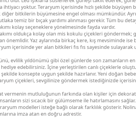
ımcı olur. Led ışıklarla süslenerek güneşi taklit ederek, g
a ihtiyacı yoktur. Teraryum içerisinde hızlı şekilde büyüyen b
k diğer bitkilerin büyümesine engel olması mümkündür. Ayrıca
tlaka temiz bir bıçak yardımı alınması gerekir. Tüm bu det
akımı kolay seçeneklere yönelmesinde fayda vardır.
akımı oldukça kolay olan mis kokulu çiçekleri göndermek; g
n önemlidir. Yaz aylarında birkaç kere, kış mevsiminde ise 
aryum içerisinde yer alan bitkileri fıs fıs sayesinde sulayar
nü, evlilik yıldönümü gibi özel günlerde son zamanların en 
hediye edebilirsiniz. İçine yerleştirilen canlı çiçeklerle olu
ekilde konsepte uygun şekilde hazırlanır. Yeni doğan bebek 
aryum çiçekleri, sevgilinize göndermek istediğinizde içerisin
ayat vermenin mutluluğunun farkında olan kişiler için dekora
nsanların sizi sıcacık bir gülümseme ile hatırlamasını sağlar.
raryum modelleri isteğe bağlı olarak farklılık gösterir. Noli
larına imza atan en doğru adrestir.