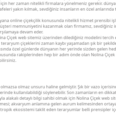
için her zaman nitelikli firmalara yönelmeniz gerekir. düny
feleri yakın kılmak, sevdiğiniz insanların en özel anlarında
ana online çiçekçilik konusunda nitelikli hizmet prensibi iş
 müşteri memnuniyetini kazanmak olan firmamız, sevdiğiniz 
karşılamaya devam eder.
ina Çiçek web sitemiz üzerinden dilediğiniz modelini tercih 
iz teraryum çiçeklerini zaman kaybı yaşamadan şık bir şekilde
rasında özel günlerde dünyanın her yerinde sizden gelen hedi
nusunda rakiplerinden hep bir adım önde olan Nolina Çiçek il
lirsiniz.
mazsa olmaz unsuru haline gelmiştir. Şık bir vazo içerisinde
rinde kullanılabildiği söylenebilir. Son zamanların en dikkat
la alakalı detaylı bilgi sahibi olmak için Nolina Çiçek web site
limesi; akvaryum anlamına gelen aurum kelimesinden ortay
 tropik ekosistemi taklit eden teraryumlar belli prensipler i