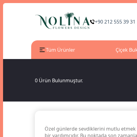
+90 212 555 39 31
Tüm Ürünler
Çiçek Buk
0
Ürün Bulunmuştur.
Özel günlerde sevdiklerini mutlu etmek 
bir yardımcıdır. Bu noktada son zamanlar