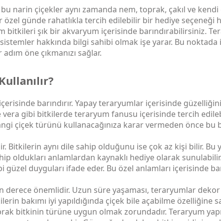
 bu narin çiçekler aynı zamanda nem, toprak, çakıl ve kendi 
er özel günde rahatlıkla tercih edilebilir bir hediye seçeneği
m bitkileri şık bir akvaryum içerisinde barındırabilirsiniz. T
sistemler hakkında bilgi sahibi olmak işe yarar. Bu noktada
 adım öne çıkmanızı sağlar.
ullanılır?
içerisinde barındırır. Yapay teraryumlar içerisinde güzelliğini
 vera gibi bitkilerde teraryum fanusu içerisinde tercih edileb
 hangi çiçek türünü kullanacağınıza karar vermeden önce bu b
ir. Bitkilerin aynı dile sahip olduğunu ise çok az kişi bilir.
hip oldukları anlamlardan kaynaklı hediye olarak sunulabilir.
bi güzel duyguları ifade eder. Bu özel anlamları içerisinde b
on derece önemlidir. Uzun süre yaşaması, teraryumlar dekor o
lerin bakımı iyi yapıldığında çiçek bile açabilme özelliğine sa
prak bitkinin türüne uygun olmak zorundadır. Teraryum yapma