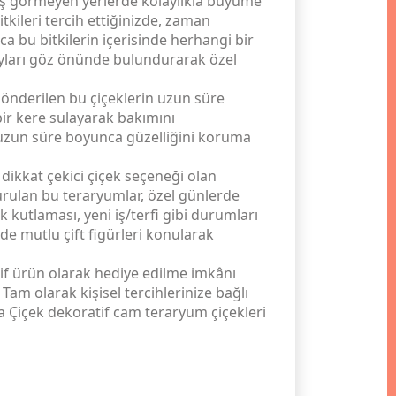
üneş görmeyen yerlerde kolaylıkla büyüme
itkileri tercih ettiğinizde, zaman
 bu bitkilerin içerisinde herhangi bir
ayları göz önünde bulundurarak özel
önderilen bu çiçeklerin uzun süre
bir kere sulayarak bakımını
ak uzun süre boyunca güzelliğini koruma
dikkat çekici çiçek seçeneği olan
şturulan bu teraryumlar, özel günlerde
kutlaması, yeni iş/terfi gibi durumları
de mutlu çift figürleri konularak
tif ürün olarak hediye edilme imkânı
 Tam olarak kişisel tercihlerinize bağlı
na Çiçek dekoratif cam teraryum çiçekleri