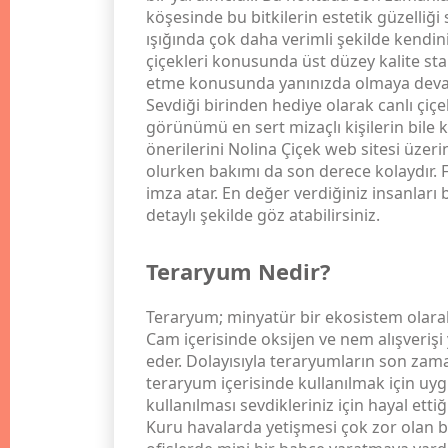
köşesinde bu bitkilerin estetik güzelliği
ışığında çok daha verimli şekilde kendin
çiçekleri konusunda üst düzey kalite sta
etme konusunda yanınızda olmaya deva
Sevdiği birinden hediye olarak canlı çiç
görünümü en sert mizaçlı kişilerin bile k
önerilerini Nolina Çiçek web sitesi üzer
olurken bakımı da son derece kolaydır. F
imza atar. En değer verdiğiniz insanlar
detaylı şekilde göz atabilirsiniz.
Teraryum Nedir?
Teraryum; minyatür bir ekosistem olarak 
Cam içerisinde oksijen ve nem alışveriş
eder. Dolayısıyla teraryumların son zaman
teraryum içerisinde kullanılmak için uygu
kullanılması sevdikleriniz için hayal etti
Kuru havalarda yetişmesi çok zor olan bi