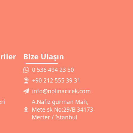
riler
Bize Ulaşın
0 536 494 23 50
+90 212 555 39 31
info@nolinacicek.com
ri
A.Nafız gürman Mah,
Mete sk No:29/B 34173
Merter / İstanbul