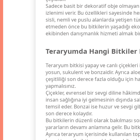
Sadece basit bir dekoratif obje olmayan
izlenimi verir. Bu özellikleri sayesinde h
sisli, nemli ve puslu alanlarda yetişen tü
etmeden önce bu bitkilerin yaşadığı eko
ekibinden danışmanlık hizmeti almak bir
Teraryumda Hangi Bitkiler K
Teraryum bitkisi yapay ve canlı çiçekleri 
yosun, sukulent ve bonzaidir. Ayrıca aloe
çeşitliliği son derece fazla olduğu için
yapmalısınız.
Çiçekler, evrensel bir sevgi diline hâkimd
insan sağlığına iyi gelmesinin dışında sa
temsil eder. Bonzai ise huzur ve sevgi gi
son derece kolaydır.
Bu bitkilerin düzenli olarak bakılması s
yararların devamı anlamına gelir. Bu bitki
Ayrıca teraryum içerisinde kullanılan to