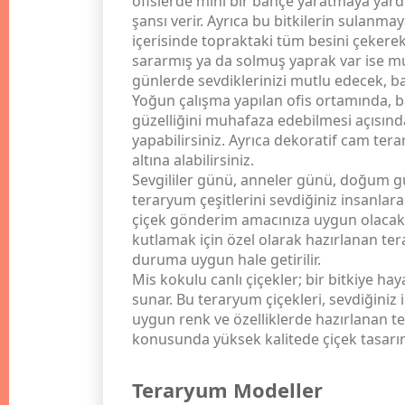
ofislerde mini bir bahçe yaratmaya yard
şansı verir. Ayrıca bu bitkilerin sulanmay
içerisinde topraktaki tüm besini çekere
sararmış ya da solmuş yaprak var ise mu
günlerde sevdiklerinizi mutlu edecek, b
Yoğun çalışma yapılan ofis ortamında, b
güzelliğini muhafaza edebilmesi açısında
yapabilirsiniz. Ayrıca dekoratif cam ter
altına alabilirsiniz.
Sevgililer günü, anneler günü, doğum gü
teraryum çeşitlerini sevdiğiniz insanlara 
çiçek gönderim amacınıza uygun olacak ş
kutlamak için özel olarak hazırlanan ter
duruma uygun hale getirilir.
Mis kokulu canlı çiçekler; bir bitkiye h
sunar. Bu teraryum çiçekleri, sevdiğiniz i
uygun renk ve özelliklerde hazırlanan te
konusunda yüksek kalitede çiçek tasarım
Teraryum Modeller