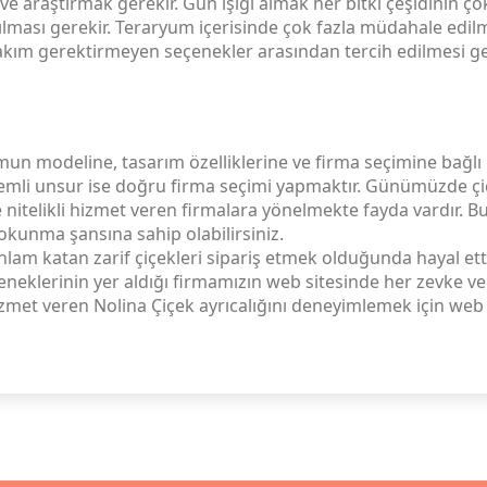
e araştırmak gerekir. Gün ışığı almak her bitki çeşidinin ço
lması gerekir. Teraryum içerisinde çok fazla müdahale edil
 bakım gerektirmeyen seçenekler arasından tercih edilmesi ge
umun modeline, tasarım özelliklerine ve firma seçimine bağlı 
r önemli unsur ise doğru firma seçimi yapmaktır. Günümüzde 
nitelikli hizmet veren firmalara yönelmekte fayda vardır. Bu 
dokunma şansına sahip olabilirsiniz.
nlam katan zarif çiçekleri sipariş etmek olduğunda hayal et
çeneklerinin yer aldığı firmamızın web sitesinde her zevke v
ı hizmet veren Nolina Çiçek ayrıcalığını deneyimlemek için web 