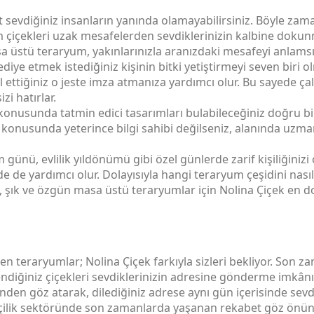
sevdiğiniz insanların yanında olamayabilirsiniz. Böyle zamanl
ryum çiçekleri uzak mesafelerden sevdiklerinizin kalbine dok
üstü teraryum, yakınlarınızla aranızdaki mesafeyi anlamsız 
ye etmek istediğiniz kişinin bitki yetiştirmeyi seven biri 
al ettiğiniz o jeste imza atmanıza yardımcı olur. Bu sayede ç
zi hatırlar.
konusunda tatmin edici tasarımları bulabileceğiniz doğru bi
 konusunda yeterince bilgi sahibi değilseniz, alanında uz
günü, evlilik yıldönümü gibi özel günlerde zarif kişiliğinizi
 de yardımcı olur. Dolayısıyla hangi teraryum çeşidini nasıl
ı, şık ve özgün masa üstü teraryumlar için Nolina Çiçek en d
ilen teraryumlar; Nolina Çiçek farkıyla sizleri bekliyor. Son z
ğendiğiniz çiçekleri sevdiklerinizin adresine gönderme imkânı
den göz atarak, dilediğiniz adrese aynı gün içerisinde sevd
içekçilik sektöründe son zamanlarda yaşanan rekabet göz ön