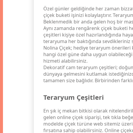
Özel günler geldiğinde her zaman bizzat 
çiçek buketi işinizi kolaylaştırır. Tera
Beklenmedik bir anda gelen hoş bir masa 
Aynı zamanda rengârenk çiçek buketi hedi
çeşitleri kişiye özel hazırlandığında hay
teraryuma her baktığında sevdikleriniz si
Nolina Çiçek; hediye teraryum önerileri 
hangi özel güne daha uygun olabileceği
hizmeti alabilirsiniz.
Dekoratif cam teraryum çeşitleri; doğum 
dünyaya gelmesini kutlamak istediğinizde
tamamen size bağlıdır. Birbirinden farkl
Teraryum Çeşitleri
En şık iç mekan bitkisi olarak nitelendir
gelen online çiçek siparişi, tek tıkla be
modelde çiçek türüne web sitemiz üzerin
fırsatına sahip olabilirsiniz. Online ç