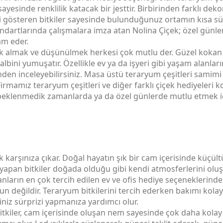
 sayesinde renklilik katacak bir jesttir. Birbirinden farklı d
i gösteren bitkiler sayesinde bulunduğunuz ortamın kısa sür
ndartlarında çalışmalara imza atan Nolina Çiçek; özel günle
m eder.
ek almak ve düşünülmek herkesi çok mutlu der. Güzel kokan ç
albini yumuşatır. Özellikle ev ya da işyeri gibi yaşam alanl
inden inceleyebilirsiniz. Masa üstü teraryum çeşitleri samim
irmamız teraryum çeşitleri ve diğer farklı çiçek hediyeleri
ı beklenmedik zamanlarda ya da özel günlerde mutlu etmek i
karşınıza çıkar. Doğal hayatın şık bir cam içerisinde küçült
i yapan bitkiler doğada olduğu gibi kendi atmosferlerini ol
ların en çok tercih edilen ev ve ofis hediye seçeneklerinden 
n değildir. Teraryum bitkilerini tercih ederken bakımı kolay, 
ğiniz sürprizi yapmanıza yardımcı olur.
tkiler, cam içerisinde oluşan nem sayesinde çok daha kolay ş