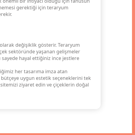
k önemli bir ihtiyacı olduğu için fanusun
memesi gerektiği için teraryum
rekir.
olarak değişiklik gösterir. Teraryum
çiçek sektöründe yaşanan gelişmeler
sayede hayal ettiğiniz ince jestlere
tiğimiz her tasarıma imza atan
e bütçeye uygun estetik seçeneklerini tek
sitemizi ziyaret edin ve çiçeklerin doğal