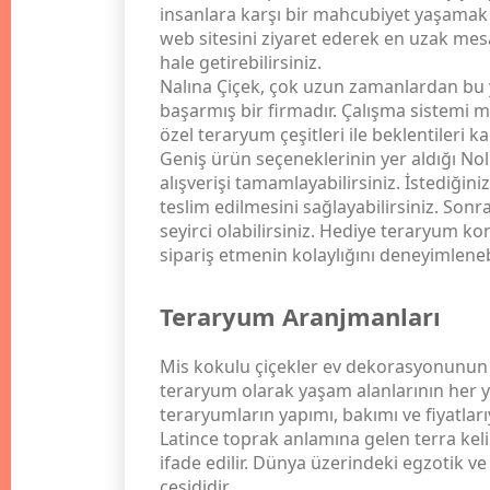
insanlara karşı bir mahcubiyet yaşamak 
web sitesini ziyaret ederek en uzak mesa
hale getirebilirsiniz.
Nalına Çiçek, çok uzun zamanlardan bu y
başarmış bir firmadır. Çalışma sistemi
özel teraryum çeşitleri ile beklentileri 
Geniş ürün seçeneklerinin yer aldığı Nol
alışverişi tamamlayabilirsiniz. İstediğin
teslim edilmesini sağlayabilirsiniz. Son
seyirci olabilirsiniz. Hediye teraryum ko
sipariş etmenin kolaylığını deneyimlenebi
Teraryum Aranjmanları
Mis kokulu çiçekler ev dekorasyonunun ol
teraryum olarak yaşam alanlarının her ye
teraryumların yapımı, bakımı ve fiyatlarıy
Latince toprak anlamına gelen terra ke
ifade edilir. Dünya üzerindeki egzotik ve
çeşididir.