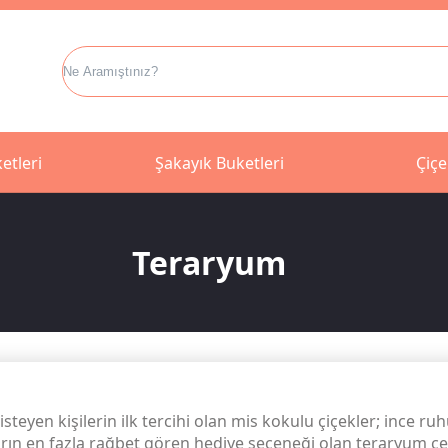
etleri
Şakayık Buketleri
Çiçe
Teraryum
isteyen kişilerin ilk tercihi olan mis kokulu çiçekler; inc
ın en fazla rağbet gören hediye seçeneği olan teraryum çeşit