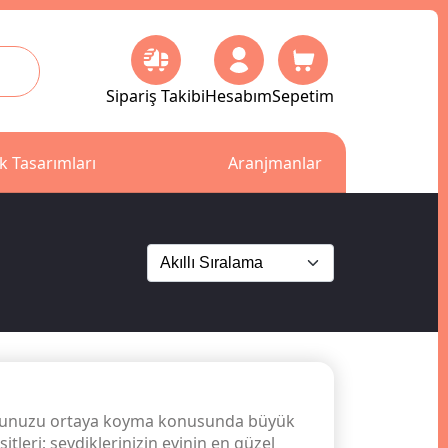
Sipariş Takibi
Hesabım
Sepetim
k Tasarımları
Aranjmanlar
e ruhunuzu ortaya koyma konusunda büyük
leri; sevdiklerinizin evinin en güzel