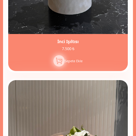
İnci Işıltısı
7.500 ₺
Sepete Ekle