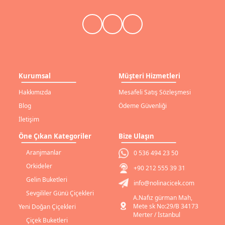
Kurumsal
Müşteri Hizmetleri
Hakkımızda
Mesafeli Satış Sözleşmesi
Blog
Ödeme Güvenliği
İletişim
Öne Çıkan Kategoriler
Bize Ulaşın
Aranjmanlar
0 536 494 23 50
Orkideler
+90 212 555 39 31
Gelin Buketleri
info@nolinacicek.com
Sevgililer Günü Çiçekleri
A.Nafız gürman Mah,
Mete sk No:29/B 34173
Yeni Doğan Çiçekleri
Merter / İstanbul
Çiçek Buketleri