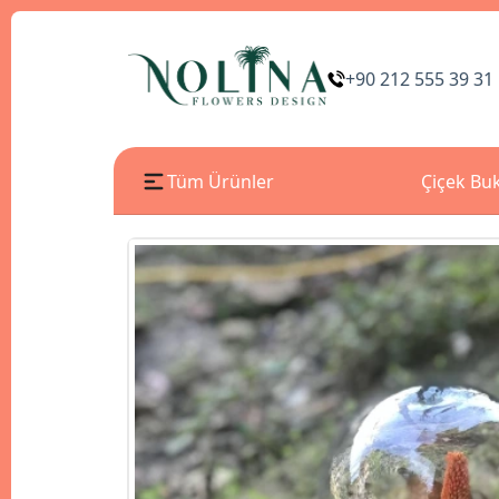
+90 212 555 39 31
Tüm Ürünler
Çiçek Buk