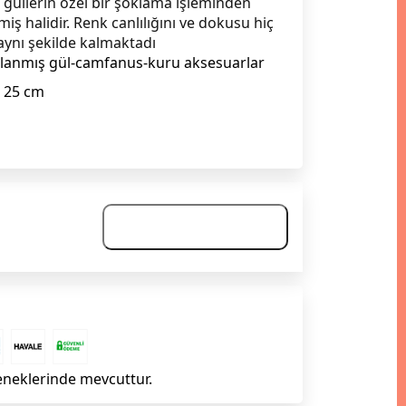
güllerin özel bir şoklama işleminden
miş halidir. Renk canlılığını ve dokusu hiç
aynı şekilde kalmaktadı
lanmış gül-camfanus-kuru aksesuarlar
25 cm
Gelince Haber Ver
eneklerinde mevcuttur.