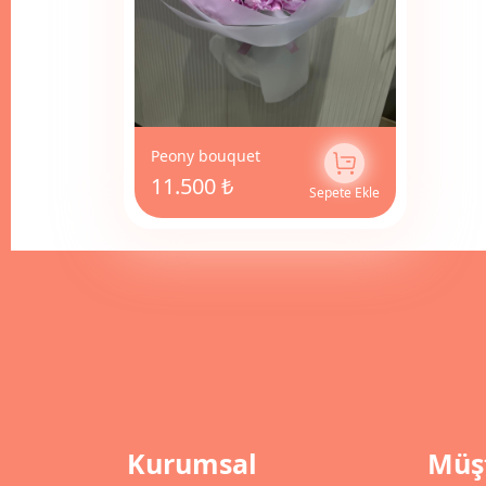
Peony bouquet
11.500 ₺
Sepete Ekle
Kurumsal
Müşt