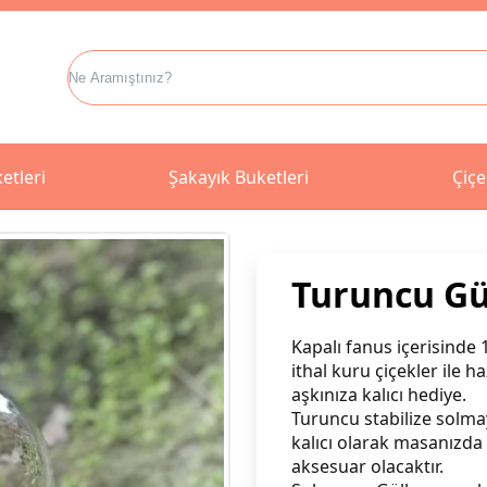
etleri
Şakayık Buketleri
Çiçe
Turuncu Gü
Kapalı fanus içerisinde
ithal kuru çiçekler ile 
aşkınıza kalıcı hediye.
Turuncu stabilize solmay
kalıcı olarak masanızda 
aksesuar olacaktır.