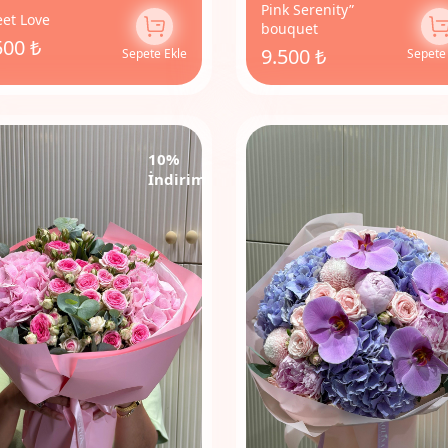
Pink Serenity”
et Love
bouquet
500 ₺
9.500 ₺
Sepete Ekle
Sepete
10%
İndirim