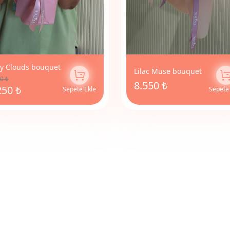
y Clouds bouquet
Lilac Muse bouquet
0 ₺
8.550 ₺
250 ₺
Sepete Ekle
Sepete