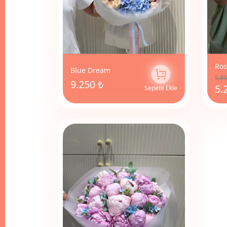
Ros
Blue Dream
5.85
9.250 ₺
5.
Sepete Ekle