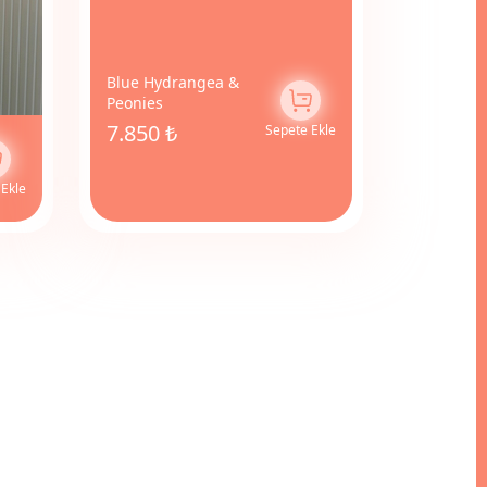
Blue Hydrangea &
Peonies
7.850 ₺
Sepete Ekle
 Ekle