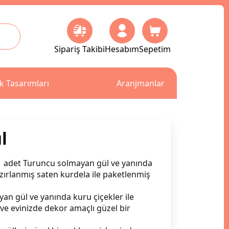
Sipariş Takibi
Hesabım
Sepetim
k Tasarımları
Aranjmanlar
l
 1 adet Turuncu solmayan gül ve yanında
hazırlanmış saten kurdela ile paketlenmiş
an gül ve yanında kuru çiçekler ile
ve evinizde dekor amaçlı güzel bir