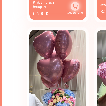
Pink Embrace
Swe
bouquet
8.
6.500 ₺
Sepete Ekle