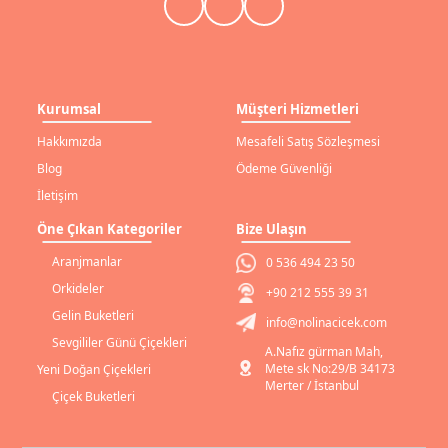
Kurumsal
Müşteri Hizmetleri
Hakkımızda
Mesafeli Satış Sözleşmesi
Blog
Ödeme Güvenliği
İletişim
Öne Çıkan Kategoriler
Bize Ulaşın
Aranjmanlar
0 536 494 23 50
Orkideler
+90 212 555 39 31
Gelin Buketleri
info@nolinacicek.com
Sevgililer Günü Çiçekleri
A.Nafız gürman Mah,
Mete sk No:29/B 34173
Yeni Doğan Çiçekleri
Merter / İstanbul
Çiçek Buketleri