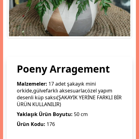
Poeny Arragement
Malzemeler:
17 adet şakayık mini
orkide,gülvefarklı aksesuarlar,özel yapım
desenli küp saksı(ŞAKAYIK YERİNE FARKLI BİR
ÜRÜN KULLANILIR)
Yaklaşık Ürün Boyutu:
50 cm
Ürün Kodu:
176