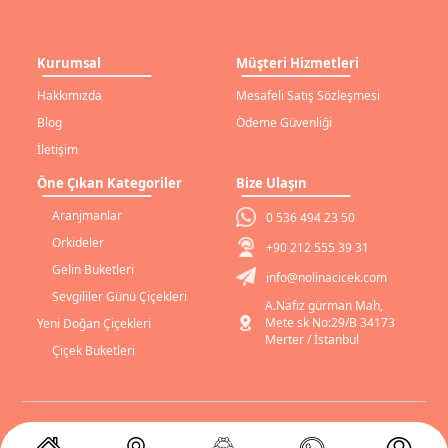
Kurumsal
Müşteri Hizmetleri
Hakkımızda
Mesafeli Satış Sözleşmesi
Blog
Ödeme Güvenliği
İletişim
Öne Çıkan Kategoriler
Bize Ulaşın
Aranjmanlar
0 536 494 23 50
Orkideler
+90 212 555 39 31
Gelin Buketleri
info@nolinacicek.com
Sevgililer Günü Çiçekleri
A.Nafız gürman Mah,
Mete sk No:29/B 34173
Yeni Doğan Çiçekleri
Merter / İstanbul
Çiçek Buketleri
Gizlilik Sözleşmesi
Gizlilik Bildirimi