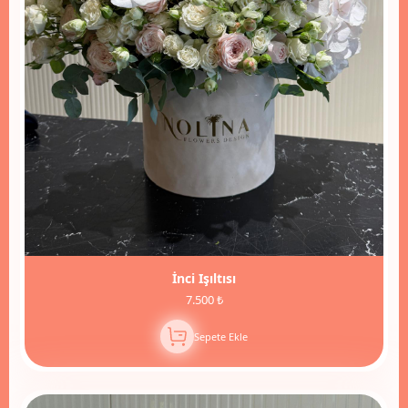
İnci Işıltısı
7.500 ₺
Sepete Ekle