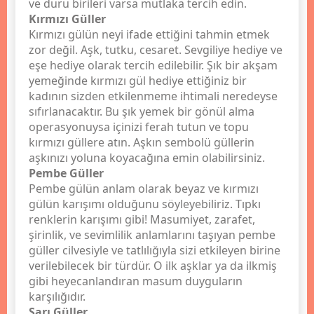
ve duru birileri varsa mutlaka tercih edin.
Kırmızı Güller
Kırmızı gülün neyi ifade ettiğini tahmin etmek
zor değil. Aşk, tutku, cesaret. Sevgiliye hediye ve
eşe hediye olarak tercih edilebilir. Şık bir akşam
yemeğinde kırmızı gül hediye ettiğiniz bir
kadının sizden etkilenmeme ihtimali neredeyse
sıfırlanacaktır. Bu şık yemek bir gönül alma
operasyonuysa içinizi ferah tutun ve topu
kırmızı güllere atın. Aşkın sembolü güllerin
aşkınızı yoluna koyacağına emin olabilirsiniz.
Pembe Güller
Pembe gülün anlam olarak beyaz ve kırmızı
gülün karışımı olduğunu söyleyebiliriz. Tıpkı
renklerin karışımı gibi! Masumiyet, zarafet,
şirinlik, ve sevimlilik anlamlarını taşıyan pembe
güller cilvesiyle ve tatlılığıyla sizi etkileyen birine
verilebilecek bir türdür. O ilk aşklar ya da ilkmiş
gibi heyecanlandıran masum duyguların
karşılığıdır.
Sarı Güller