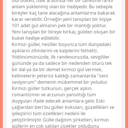
Gül buketi, halk arasında her bir tanesine farklı
anlam yüklenmiş olan bir hediyedir. Bu sebeple
bireyler kaç tane alacağına anlamlarına bakarak
karar verebilir. Örneğin yeni tanışılan bir kişiye
101 adet gül almanın pek bir mantığı yoktur.
Yeni tanışılan bir bireye birkaç gülden oluşan bir
buket hediye edilebilir.
Kırmızı güller, nesiller boyunca tüm dünyadaki
aşıkların zihinlerini ve kalplerini fethetti.
Yıldönümünüzde, ilk randevunuzda, sevgililer
gününde ya da sadece bir nedenden ötürü tek
bir dal ya da bir demet kırmızı gül vermek,
kelimelerin yetersiz kaldığı zamanlarda "seni
seviyorum" demenin mükemmel bir yoludur.
Kırmızı güller tutkunun, gerçek aşkın,
romantizmin ve arzunun yansıttığı tüm
duyguları ifade edecek anlamlara gelir. Eski
çağlardan beri bu güller kokuları, güzellikleri ve
iyileştirici tüm özellikleri nedeni ile
yetiştirilmiştir. Gülle dağıtım şirketleri, kırmızı
güllerin en çok satılan çiçekler olduğunu