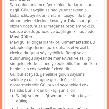
Sarı gülün anlamı diğer renkler kadar masum
değil. Gülü sevgilinize hediye edecekseniz
kıskançlık, ayrılık anlamlarını taşıyor. Bu bilgi
alman geleneklerine dayanıyor. Fakat sarı güller
sizden dostunuza armağansa problem yok! Bu
sadece dostluğunuzu ve bağlılığınızı ifade eder.
Mavi Güller
Mavi güller doğal olarak bulunmamaktadır. Bu
sebeple diğerlerine göre daha özel ve asil bir
çiçek oldıuğunu söyleyebiliriz. Rengi ve az
bulunurluğu sayesinde maneviyatı ve asilliği
simgeler. Herkese hediye edilebilir. Tam bir "Sen
benim için çok özelsin!" çiçeğidir.
Gül buket fiyatı, genellikle gülün sayısına,
şekline ya da rengine göre değişiklik
göstermektedir. Gül buketi seçenekleri çok
fazladır. Bunlardan birkaçı şunlardır;
Saflığı ve temizliği sembolize eden beyaz
güller,
Aşkı, tutkuyu temsil eden kırmızı güller,