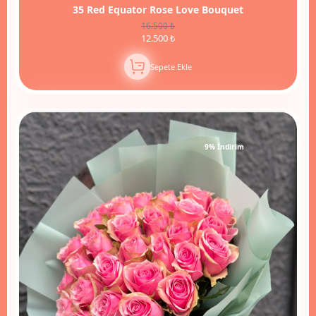
35 Red Equator Rose Love Bouquet
16.500 ₺
12.500 ₺
Sepete Ekle
9% İndirim