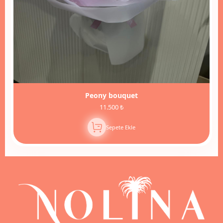
Peony bouquet
11.500 ₺
Sepete Ekle