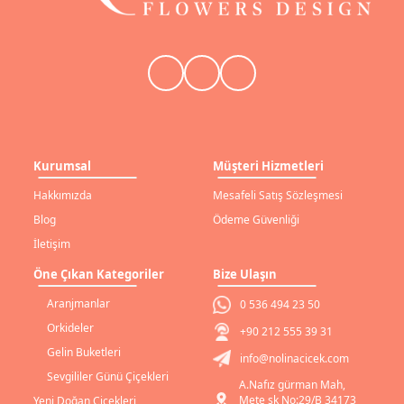
Kurumsal
Müşteri Hizmetleri
Hakkımızda
Mesafeli Satış Sözleşmesi
Blog
Ödeme Güvenliği
İletişim
Öne Çıkan Kategoriler
Bize Ulaşın
Aranjmanlar
0 536 494 23 50
Orkideler
+90 212 555 39 31
Gelin Buketleri
info@nolinacicek.com
Sevgililer Günü Çiçekleri
A.Nafız gürman Mah,
Mete sk No:29/B 34173
Yeni Doğan Çiçekleri