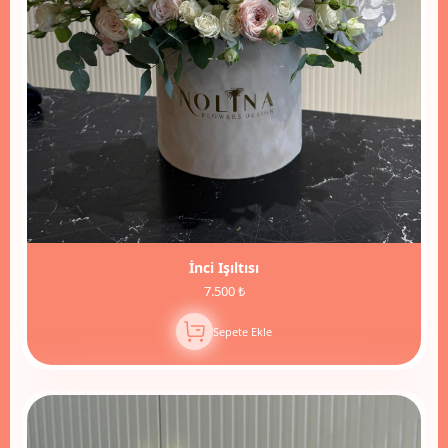
İnci Işıltısı
7.500 ₺
Sepete Ekle