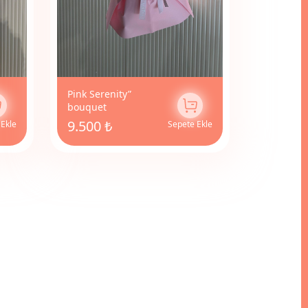
Pink Serenity”
bouquet
9.500 ₺
 Ekle
Sepete Ekle