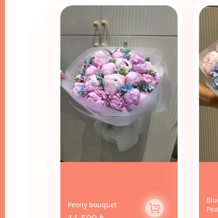
Blu
Peony bouquet
Peo