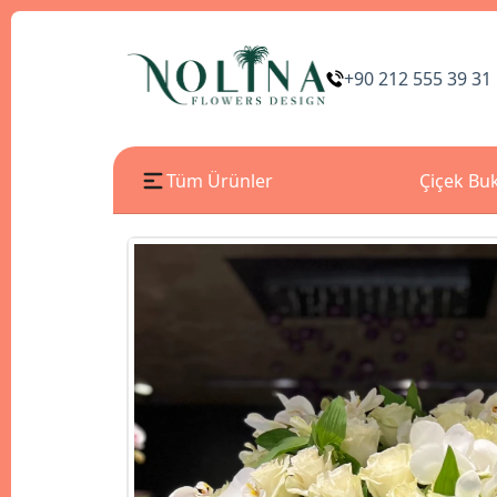
+90 212 555 39 31
Tüm Ürünler
Çiçek Buk