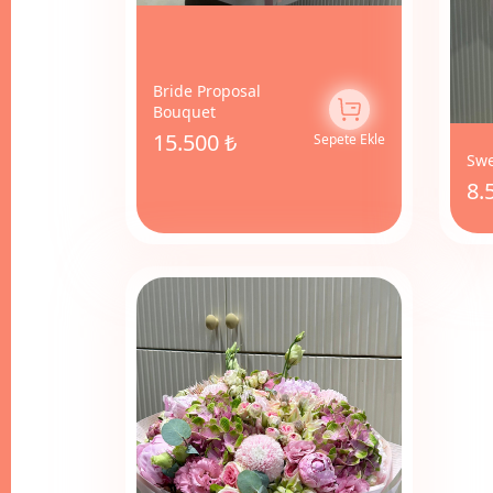
Bride Proposal
Bouquet
15.500 ₺
Sepete Ekle
Swe
8.