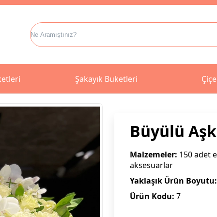
etleri
Şakayık Buketleri
Çiçe
Büyülü Aşk
Malzemeler:
150 adet ek
aksesuarlar
Yaklaşık Ürün Boyutu:
Ürün Kodu:
7