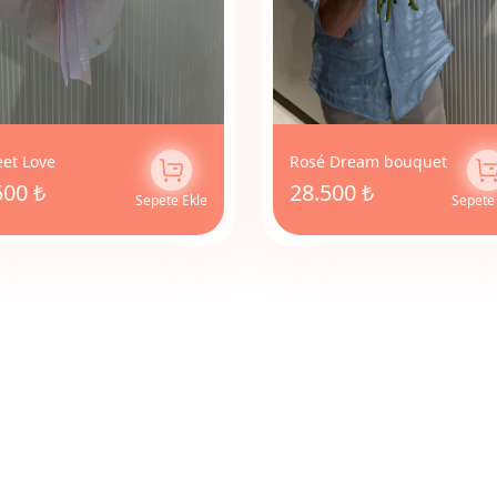
et Love
Rosé Dream bouquet
500 ₺
28.500 ₺
Sepete Ekle
Sepete