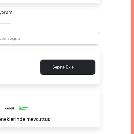
iyorum
Sepete Ekle
eneklerinde mevcuttur.