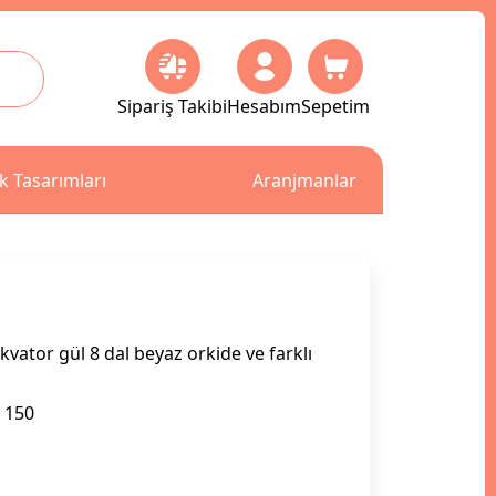
Sipariş Takibi
Hesabım
Sepetim
k Tasarımları
Aranjmanlar
vator gül 8 dal beyaz orkide ve farklı
150