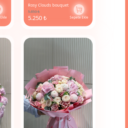
Rosy Clouds bouquet
5.850 ₺
5.250 ₺
 Ekle
Sepete Ekle