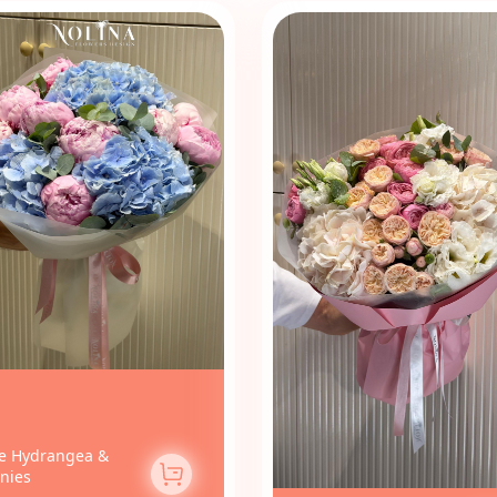
e Hydrangea &
nies