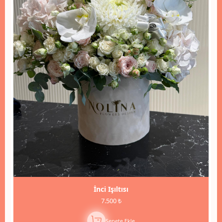
İnci Işıltısı
7.500 ₺
Sepete Ekle