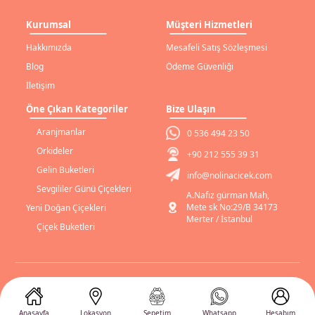
Kurumsal
Müşteri Hizmetleri
Hakkımızda
Mesafeli Satış Sözleşmesi
Blog
Ödeme Güvenliği
İletişim
Öne Çıkan Kategoriler
Bize Ulaşın
Aranjmanlar
0 536 494 23 50
Orkideler
+90 212 555 39 31
Gelin Buketleri
info@nolinacicek.com
Sevgililer Günü Çiçekleri
A.Nafız gürman Mah,
Mete sk No:29/B 34173
Yeni Doğan Çiçekleri
Merter / İstanbul
Çiçek Buketleri
Gizlilik Sözleşmesi
Gizlilik Bildirimi
Anasayfa
Lokasyon
Sepetim
Whatsapp
Hesabım